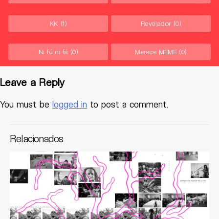
KK
(1)
Revelador
(0)
Ni fú ni fá
(0)
Merece MEME
(0)
Leave a Reply
You must be
logged in
to post a comment.
Relacionados