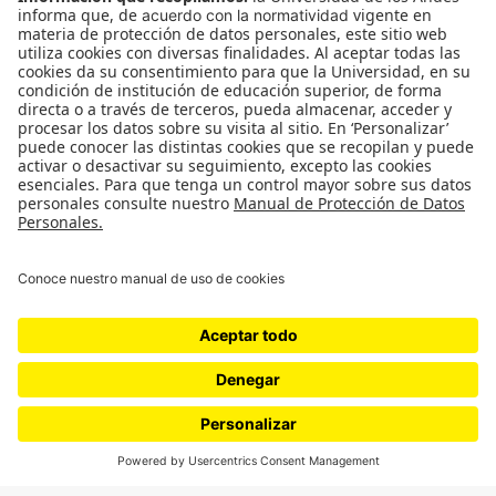
Medios y periodismo
Ciudad
Movilización social
¿Quiénes somos?
Podcasts
Ediciones especiales
Proyectos 070
SÍGUENOS
¿Quieres escribir en 070?