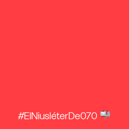
#ElNiusléterDe070