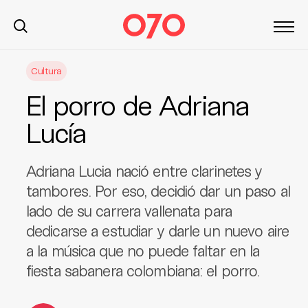
S
Cultura
k
i
El porro de Adriana
p
t
Lucía
o
c
Adriana Lucia nació entre clarinetes y
o
n
tambores. Por eso, decidió dar un paso al
t
lado de su carrera vallenata para
e
dedicarse a estudiar y darle un nuevo aire
n
a la música que no puede faltar en la
t
fiesta sabanera colombiana: el porro.