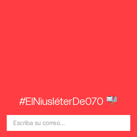
#ElNiusléterDe070