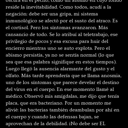
oscura en el pecho, como un abismo en cuyo fondo
reside la inevitabilidad. Como todos, acudí a la
negación: debe ser una gripa, mi sistema
inmunológico se afectó por el susto del atraco. Es
el cortisol. Pero los síntomas avanzaron. Más
cansancio de todo. Se lo atribuí al teletrabajo, ese
privilegio de pocos y esa excusa para huir del
encierro mientras uno se auto explota. Pero el
abismo persistía, ya no se sentía normal (lo que
sea que esa palabra signifique en estos tiempos).
Luego llegó la ausencia alarmante del gusto y el
olfato. Más tarde aprendería que se llama anosmia,
uno de los síntomas que parece develar el destino
del virus en el cuerpo. En ese momento llamé al
médico. Observó mis amígdalas, me dijo que tenía
placa, que era bacteriano. Por un momento me
alivié: las bacterias también deambulan por ahí en
el cuerpo y cuando las defensas bajan, se
aprovechan de la debilidad. ¡No debe ser EL