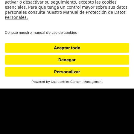
¿Quiénes somos?
Podcasts
Ediciones especiales
Proyectos 070
SÍGUENOS
¿Quieres escribir en 070?
CONTÁCTANOS
cerosetenta@uniandes.edu.co