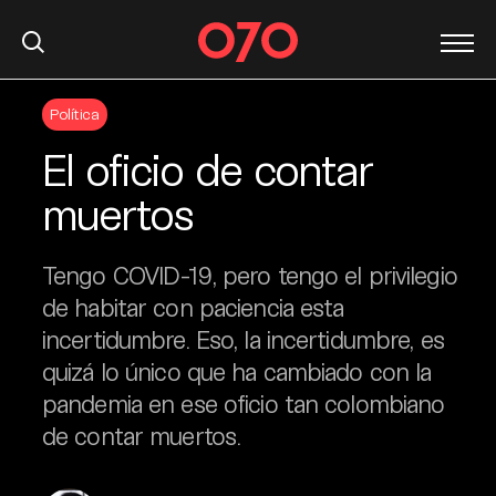
S
Política
k
i
El oficio de contar
p
t
muertos
o
c
Tengo COVID-19, pero tengo el privilegio
o
n
de habitar con paciencia esta
t
incertidumbre. Eso, la incertidumbre, es
e
quizá lo único que ha cambiado con la
n
pandemia en ese oficio tan colombiano
t
de contar muertos.