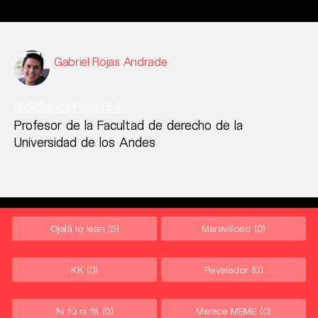
Gabriel Rojas Andrade
@@GabrielRojas54
Profesor de la Facultad de derecho de la
Universidad de los Andes
Ojalá lo lean
(5)
Maravilloso
(0)
KK
(0)
Revelador
(0)
Ni fú ni fá
(0)
Merece MEME
(0)