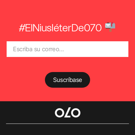
#ElNiusléterDe070
Suscríbase