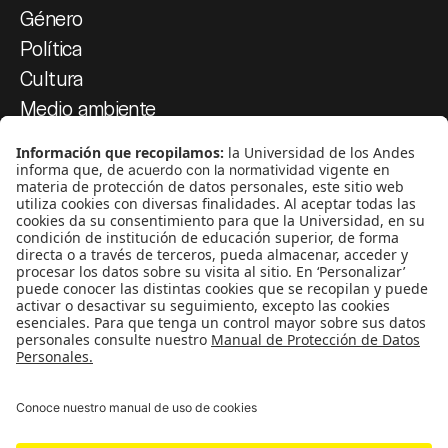
Género
Política
Cultura
Medio ambiente
Medios y periodismo
Ciudad
Movilización social
¿Quiénes somos?
Podcasts
Ediciones especiales
Proyectos 070
SÍGUENOS