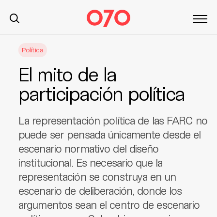
S
Política
k
i
El mito de la
p
t
participación política
o
c
La representación política de las FARC no
o
n
puede ser pensada únicamente desde el
t
escenario normativo del diseño
e
institucional. Es necesario que la
n
representación se construya en un
t
escenario de deliberación, donde los
argumentos sean el centro de escenario