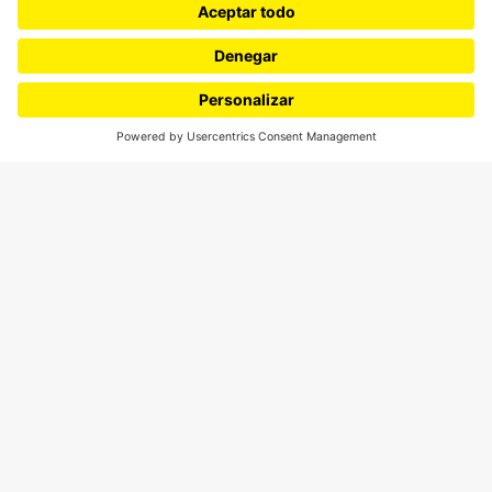
¿Quieres escribir en 070?
CONTÁCTANOS
cerosetenta@uniandes.edu.co
BOGOTÁ, COLOMBIA
NEWSLETTER
Suscríbase