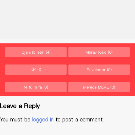
Ojalá lo lean
(4)
Maravilloso
(0)
KK
(1)
Revelador
(0)
Ni fú ni fá
(0)
Merece MEME
(0)
Leave a Reply
You must be
logged in
to post a comment.