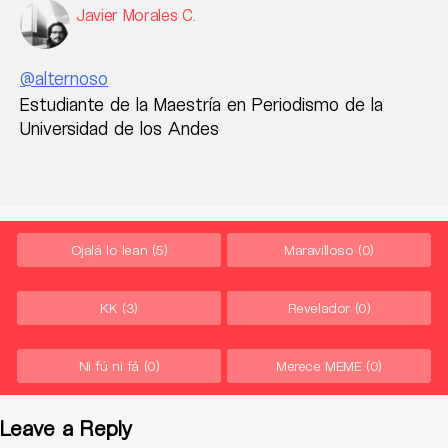
Javier Morales C.
@alternoso
Estudiante de la Maestría en Periodismo de la
Universidad de los Andes
Ojalá lo lean
(5)
Maravilloso
(0)
KK
(3)
Revelador
(0)
Ni fú ni fá
(0)
Merece MEME
(0)
Leave a Reply