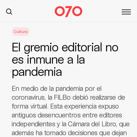
S
Cultura
k
i
El gremio editorial no
p
t
es inmune a la
o
pandemia
c
o
n
En medio de la pandemia por el
t
coronavirus, la FILBo debió realizarse de
e
forma virtual. Esta experiencia expuso
n
t
antiguos desencuentros entre editores
independientes y la Cámara del Libro, que
además ha tomado decisiones que dejan