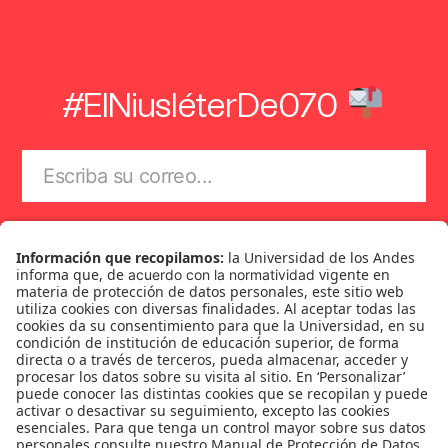
#ElNiusléterDe070
Suscríbase