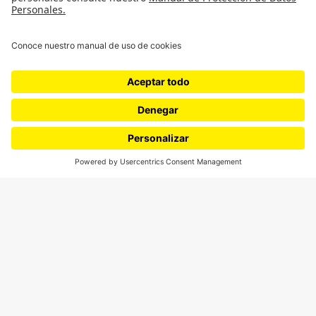
Género
Política
Cultura
Medio ambiente
Medios y periodismo
Ciudad
Movilización social
¿Quiénes somos?
Podcasts
Ediciones especiales
Proyectos 070