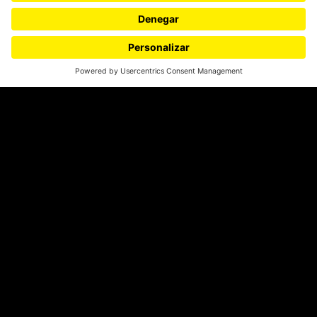
¿Quieres escribir en 070?
CONTÁCTANOS
cerosetenta@uniandes.edu.co
BOGOTÁ, COLOMBIA
NEWSLETTER
Suscríbase