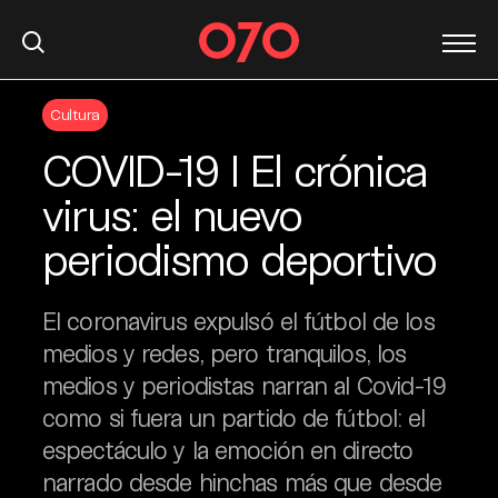
S
Cultura
k
i
COVID-19 I El crónica
p
t
virus: el nuevo
o
periodismo deportivo
c
o
n
El coronavirus expulsó el fútbol de los
t
medios y redes, pero tranquilos, los
e
medios y periodistas narran al Covid-19
n
t
como si fuera un partido de fútbol: el
espectáculo y la emoción en directo
narrado desde hinchas más que desde