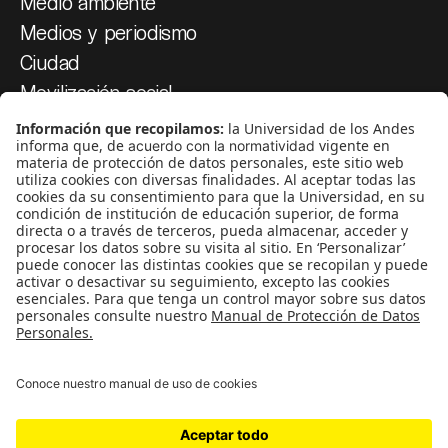
Medio ambiente
Medios y periodismo
Ciudad
Movilización social
¿Quiénes somos?
Podcasts
Ediciones especiales
Proyectos 070
SÍGUENOS