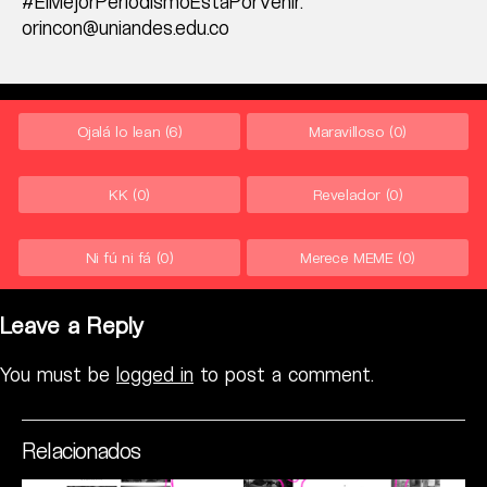
#ElMejorPeriodismoEstáPorVenir.
orincon@uniandes.edu.co
Ojalá lo lean
(6)
Maravilloso
(0)
KK
(0)
Revelador
(0)
Ni fú ni fá
(0)
Merece MEME
(0)
Leave a Reply
You must be
logged in
to post a comment.
Relacionados