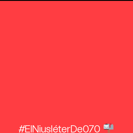
#ElNiusléterDe070