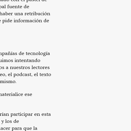
pal fuente de
e haber una retribución
e pide información de
mpañías de tecnología
guimos intentando
os a nuestros lectores
o, el podcast, el texto
a mismo.
aterialice ese
ían participar en esta
 y los de
acer para que la