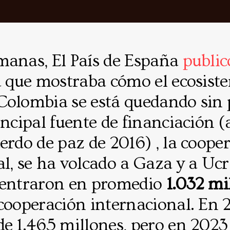
manas, El País de España
publi
a que mostraba cómo el ecosist
Colombia se está quedando sin p
incipal fuente de financiación 
erdo de paz de 2016) , la coope
l, se ha volcado a Gaza y a Ucr
 entraron en promedio
1.032 mi
 cooperación internacional. En
e 1.465 millones, pero en 2023 