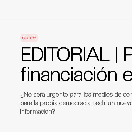
Skip
to
Opinión
content
EDITORIAL | 
financiación e
¿No será urgente para los medios de comu
para la propia democracia pedir un nuevo
información?