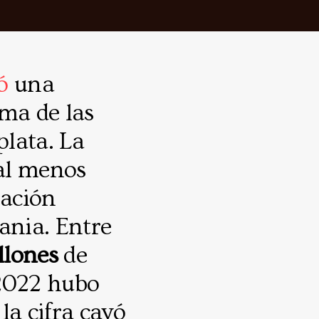
có
una
ema de las
lata. La
(al menos
ración
ania. Entre
llones
de
 2022 hubo
la cifra cayó