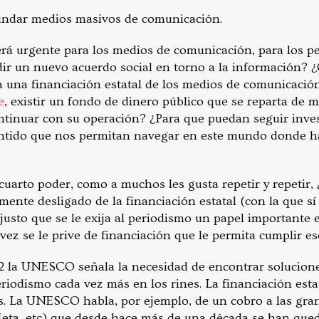
fundar medios masivos de comunicación.
rá urgente para los medios de comunicación, para los per
ir un nuevo acuerdo social en torno a la información? 
 una financiación estatal de los medios de comunicació
e
, existir un fondo de dinero público que se reparta de 
tinuar con su operación? ¿Para que puedan seguir inves
ntido que nos permitan navegar en este mundo donde hay
 cuarto poder, como a muchos les gusta repetir y repetir,
mente desligado de la financiación estatal (con la que sí
justo que se le exija al periodismo un papel importante 
vez se le prive de financiación que le permita cumplir e
2 la UNESCO señala la necesidad de encontrar soluciones
riodismo cada vez más en los rines. La financiación estat
as. La UNESCO habla, por ejemplo, de un cobro a las gr
eta, etc) que desde hace más de una década se han qued