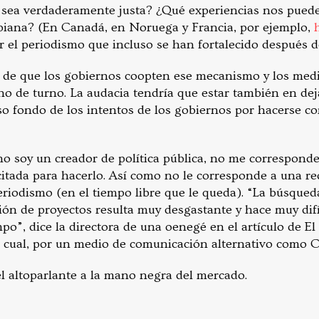
o sea verdaderamente justa? ¿Qué experiencias nos puede
biana? (En Canadá, en Noruega y Francia, por ejemplo,
ar el periodismo que incluso se han fortalecido después 
o de que los gobiernos coopten ese mecanismo y los medi
no de turno. La audacia tendría que estar también en de
so fondo de los intentos de los gobiernos por hacerse co
o soy un creador de política pública, no me corresponde
itada para hacerlo. Así como no le corresponde a una r
eriodismo (en el tiempo libre que le queda). “La búsqued
ión de proyectos resulta muy desgastante y hace muy difí
po”, dice la directora de una oenegé en el artículo de El 
al cual, por un medio de comunicación alternativo como 
el altoparlante a la mano negra del mercado.