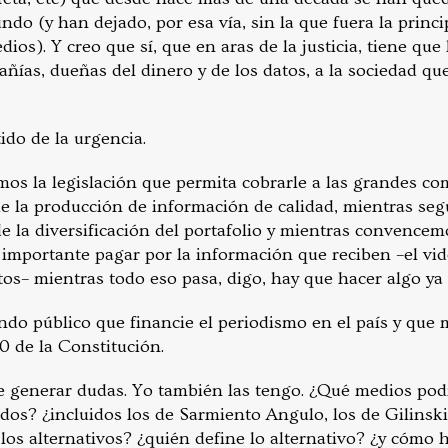
ndo (y han dejado, por esa vía, sin la que fuera la princi
dios). Y creo que sí, que en aras de la justicia, tiene qu
ñías, dueñas del dinero y de los datos, a la sociedad qu
ido de la urgencia.
os la legislación que permita cobrarle a las grandes co
 la producción de información de calidad, mientras se
e la diversificación del portafolio y mientras convencem
 importante pagar por la información que reciben –el vide
itos– mientras todo eso pasa, digo, hay que hacer algo y
do público que financie el periodismo en el país y que m
20 de la Constitución.
e generar dudas. Yo también las tengo. ¿Qué medios podr
dos? ¿incluidos los de Sarmiento Angulo, los de Gilinski
os alternativos? ¿quién define lo alternativo? ¿y cómo h