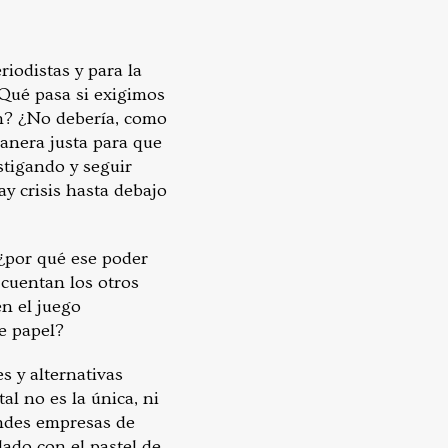
iodistas y para la
¿Qué pasa si exigimos
n? ¿No debería, como
manera justa para que
tigando y seguir
 crisis hasta debajo
 ¿por qué ese poder
 cuentan los otros
en el juego
se papel?
 y alternativas
al no es la única, ni
andes empresas de
ado con el pastel de