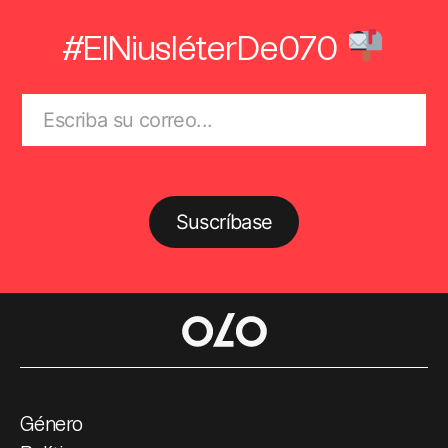
#ElNiusléterDe070
Suscríbase
Género