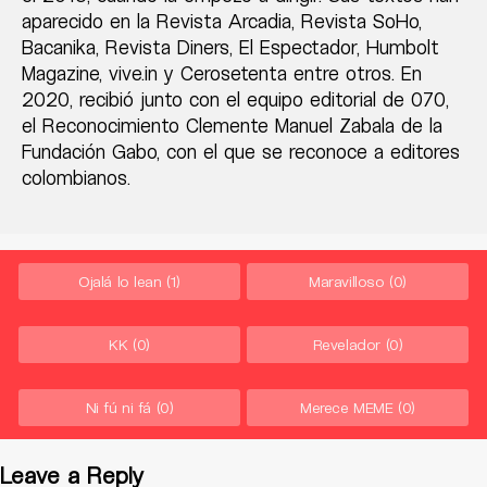
aparecido en la Revista Arcadia, Revista SoHo,
Bacanika, Revista Diners, El Espectador, Humbolt
Magazine, vive.in y Cerosetenta entre otros. En
2020, recibió junto con el equipo editorial de 070,
el Reconocimiento Clemente Manuel Zabala de la
Fundación Gabo, con el que se reconoce a editores
colombianos.
Ojalá lo lean
(1)
Maravilloso
(0)
KK
(0)
Revelador
(0)
Ni fú ni fá
(0)
Merece MEME
(0)
Leave a Reply