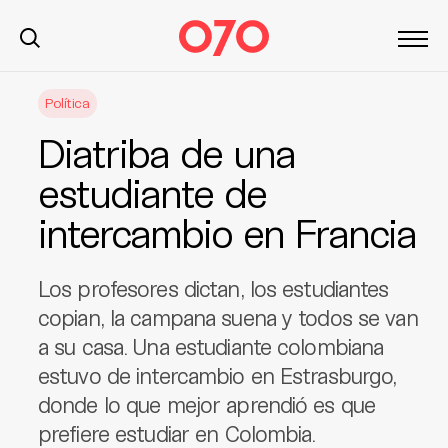
S
Política
k
i
Diatriba de una
p
t
estudiante de
o
intercambio en Francia
c
o
n
Los profesores dictan, los estudiantes
t
copian, la campana suena y todos se van
e
a su casa. Una estudiante colombiana
n
t
estuvo de intercambio en Estrasburgo,
donde lo que mejor aprendió es que
prefiere estudiar en Colombia.