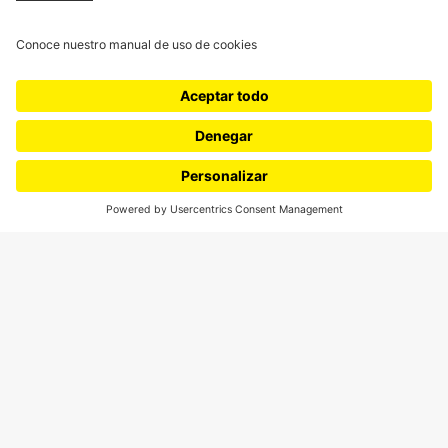
¿Quieres escribir en 070?
CONTÁCTANOS
cerosetenta@uniandes.edu.co
BOGOTÁ, COLOMBIA
NEWSLETTER
Suscríbase