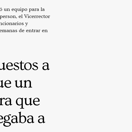
ó un equipo para la
person, el Vicerrector
ncionarios y
semanas de entrar en
uestos a
ue un
ra que
legaba a