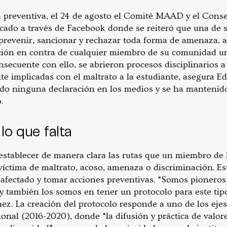
preventiva, el 24 de agosto el Comité MAAD y el Consej
ado a través de Facebook donde se reiteró que una de 
 prevenir, sancionar y rechazar toda forma de amenaza, 
ción en contra de cualquier miembro de su comunidad univ
nsecuente con ello, se abrieron procesos disciplinarios 
e implicadas con el maltrato a la estudiante, asegura Ed
ado ninguna declaración en los medios y se ha mantenid
.
lo que falta
 establecer de manera clara las rutas que un miembro d
víctima de maltrato, acoso, amenaza o discriminación. Es
 afectado y tomar acciones preventivas. “Somos pioneros
ambién los somos en tener un protocolo para este tipo
z. La creación del protocolo responde a uno de los ejes 
ional (2016-2020), donde “la difusión y práctica de valore