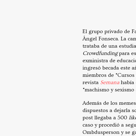
El grupo privado de 
Ángel Fonseca. La cam
trataba de una estudi
Crowdfunding
para es
exministra de educaci
ingresó becada este a
miembros de “Cursos 
revista
Semana
había 
“machismo y sexismo al
Además de los memes y
dispuestos a dejarla 
post llegaba a 500
lik
caso y procedió a segu
Ombdusperson y se gar