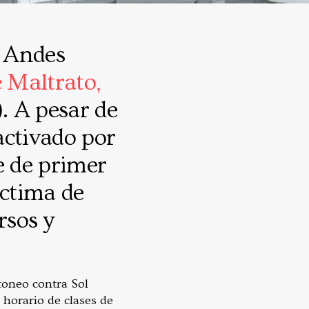
s Andes
e Maltrato,
 A pesar de
 activado por
e de primer
íctima de
rsos y
toneo contra Sol
 horario de clases de