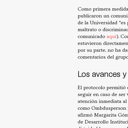
Como primera medida 
publicaron un comunic
de la Universidad “es
maltrato o discrimina
comunicado
aquí
). Co
estuvieron directament
por su parte, no ha d
comentarios del grupo
Los avances y 
El protocolo permitió
seguir en caso de ser 
atención inmediata al
como Ombdusperson y t
afirmó Margarita Góme
de Desarrollo Instituc