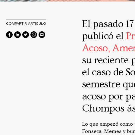
El pasado 17
COMPARTIR ARTÍCULO
publicó el
Pr
Acoso, Amen
su reciente 
el caso de S
semestre que
acoso por p
Chompos ás
Lo que empezó como un
Fonseca. Memes y burl