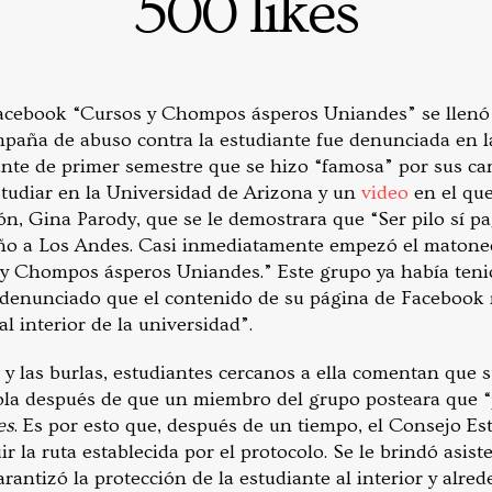
500 likes
Facebook “Cursos y Chompos ásperos Uniandes” se llenó
paña de abuso contra la estudiante fue denunciada en l
ante de primer semestre que se hizo “famosa” por sus c
tudiar en la Universidad de Arizona y un
video
en el que 
ón, Gina Parody, que se le demostrara que “Ser pilo sí p
ño a Los Andes. Casi inmediatamente empezó el matoneo
y Chompos ásperos Uniandes.” Este grupo ya había tenid
denunciado que el contenido de su página de Facebook r
 interior de la universidad”.
 las burlas, estudiantes cercanos a ella comentan que 
sola después de que un miembro del grupo posteara que “p
es
. Es por esto que, después de un tiempo, el Consejo Est
ir la ruta establecida por el protocolo. Se le brindó asist
antizó la protección de la estudiante al interior y alre