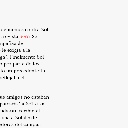
 de memes contra Sol
a revista
Vice
. Se
ampañas de
le exigía a la
aga”. Finalmente Sol
 por parte de los
o un precedente: la
eflejaba el
sus amigos no estaban
atearía” a Sol si su
udiantil recibió el
encia a Sol desde
dedores del campus.