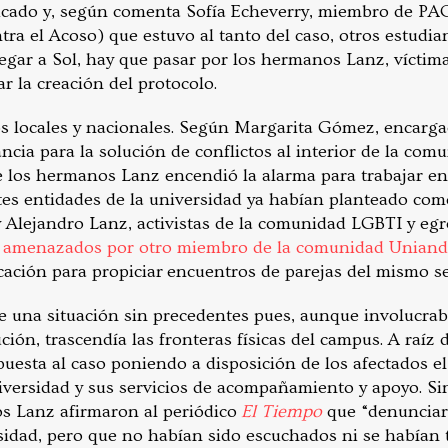
licado y, según comenta Sofía Echeverry, miembro de PA
 el Acoso) que estuvo al tanto del caso, otros estudian
legar a Sol, hay que pasar por los hermanos Lanz, víctim
r la creación del protocolo.
s locales y nacionales. Según Margarita Gómez, encarga
ncia para la solución de conflictos al interior de la com
 los hermanos Lanz encendió la alarma para trabajar en
tes entidades de la universidad ya habían planteado co
y Alejandro Lanz, activistas de la comunidad LGBTI y eg
n
amenazados por otro miembro de la comunidad Uniand
cación para propiciar encuentros de parejas del mismo se
 una situación sin precedentes pues, aunque involucrab
ión, trascendía las fronteras físicas del campus. A raíz d
spuesta al caso poniendo a disposición de los afectados 
iversidad y sus servicios de acompañamiento y apoyo. Si
s Lanz afirmaron al periódico
El Tiempo
que “denunciar
sidad, pero que no habían sido escuchados ni se habían