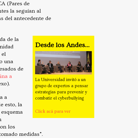
CA (Pares de
tes la seguían al
as del antecedente de
da de la
Desde los Andes...
unidad
 el
mo una
resados de
ina a
La Universidad invitó a un
xo).
grupo de expertos a pensar
estrategias para prevenir y
a a
combatir el cyberbullying
e esto, la
el esquema
Click acá para ver
n
on los
 tomado medidas”.