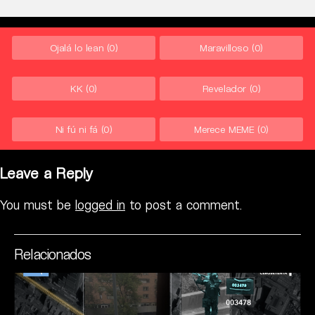
Ojalá lo lean
(0)
Maravilloso
(0)
KK
(0)
Revelador
(0)
Ni fú ni fá
(0)
Merece MEME
(0)
Leave a Reply
You must be
logged in
to post a comment.
Relacionados