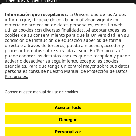
Medios y periodismo
Ciudad
Movilización social
¿Quiénes somos?
Podcasts
Ediciones especiales
Proyectos 070
SÍGUENOS
¿Quieres escribir en 070?