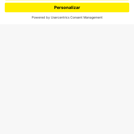
SÍGUENOS
¿Quieres escribir en 070?
CONTÁCTANOS
cerosetenta@uniandes.edu.co
BOGOTÁ, COLOMBIA
NEWSLETTER
Suscríbase