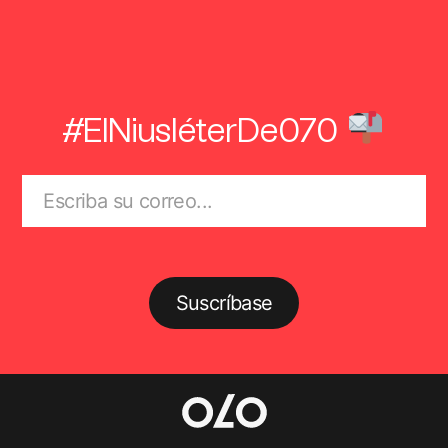
#ElNiusléterDe070
Suscríbase