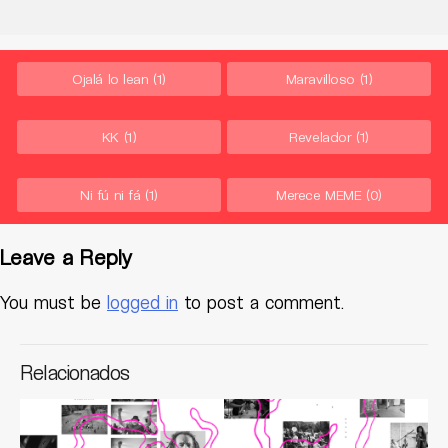
Ojalá lo lean
(1)
Maravilloso
(1)
KK
(1)
Revelador
(1)
Ni fú ni fá
(1)
Merece MEME
(0)
Leave a Reply
You must be
logged in
to post a comment.
Relacionados