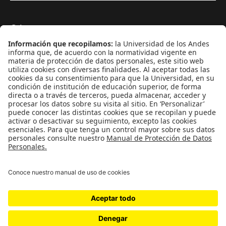
Género
Política
Cultura
Medio ambiente
Medios y periodismo
Ciudad
Movilización social
¿Quiénes somos?
Podcasts
Ediciones especiales
Proyectos 070