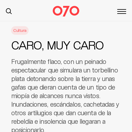
S
Cultura
k
i
CARO, MUY CARO
p
t
o
Frugalmente flaco, con un peinado
c
espectacular que simulara un torbellino
o
plata detonando sobre la tierra y unas
n
gafas que dieran cuenta de un tipo de
t
miopía de alcances nunca vistos.
e
n
Inundaciones, escándalos, cachetadas y
t
otros artilugios que dan cuenta de la
rebeldía e insolencia que llegaran a
posicionarlo.