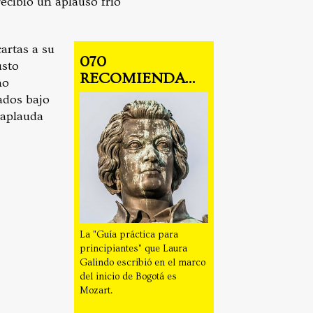
ecibió un aplauso frío
artas a su
070
usto
RECOMIENDA...
no
ados bajo
 aplauda
La "Guía práctica para
principiantes" que Laura
Galindo escribió en el marco
del inicio de Bogotá es
Mozart.