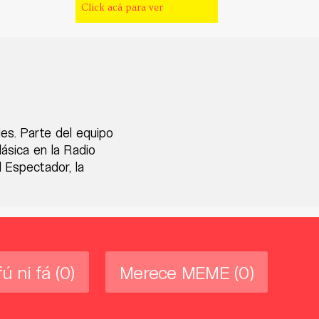
Click acá para ver
des. Parte del equipo
ásica en la Radio
 Espectador, la
fú ni fá
(0)
Merece MEME
(0)