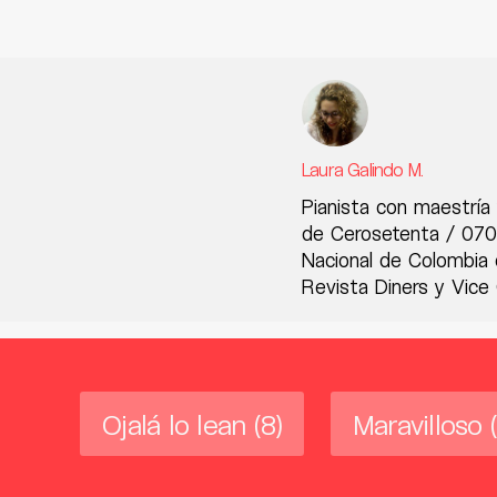
Laura Galindo M.
Pianista con maestría 
de Cerosetenta / 070 
Nacional de Colombia 
Revista Diners y Vice
Ojalá lo lean
(8)
Maravilloso