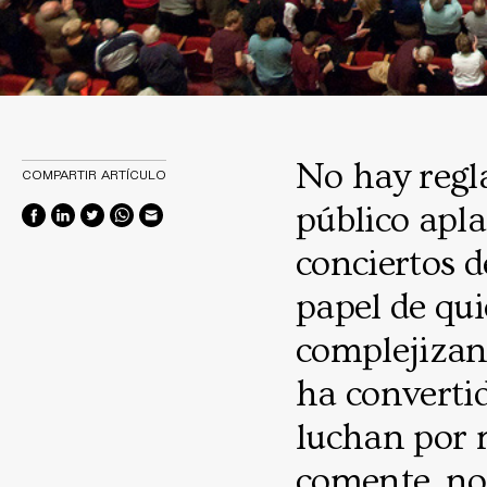
No hay regl
COMPARTIR ARTÍCULO
público apla
conciertos d
papel de qui
complejizand
ha convertid
luchan por m
comente, no