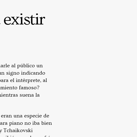
 existir
arle al público un
 un signo indicando
ra el intérprete, al
vimiento famoso?
ientras suena la
o eran una especie de
ara piano no iba bien
 y Tchaikovski