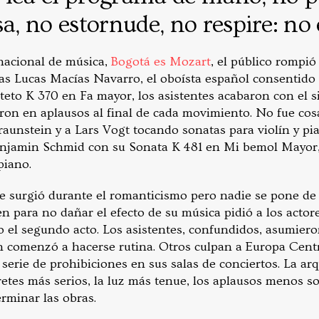
sa, no estornude, no respire: no 
rnacional de música,
Bogotá es Mozart
, el público rompió
ras Lucas Macías Navarro, el oboísta español consentido 
teto K 370 en Fa mayor, los asistentes acabaron con el 
aron en aplausos al final de cada movimiento. No fue cos
aunstein y a Lars Vogt tocando sonatas para violín y pi
Benjamin Schmid con su Sonata K 481 en Mi bemol Mayor,
piano.
ue surgió durante el romanticismo pero nadie se pone d
 para no dañar el efecto de su música pidió a los actores
o el segundo acto. Los asistentes, confundidos, asumier
ón comenzó a hacerse rutina. Otros culpan a Europa Centr
erie de prohibiciones en sus salas de conciertos. La arq
retes más serios, la luz más tenue, los aplausos menos s
rminar las obras.