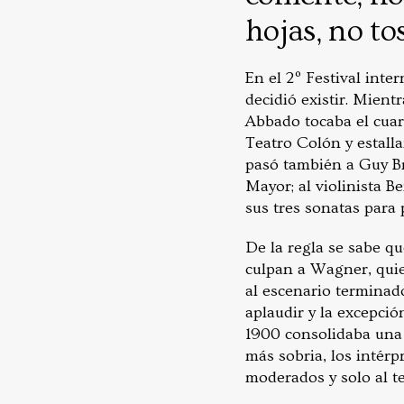
hojas, no to
En el 2º Festival inte
decidió existir. Mient
Abbado tocaba el cuar
Teatro Colón y estall
pasó también a Guy Br
Mayor; al violinista 
sus tres sonatas para 
De la regla se sabe q
culpan a Wagner, quien
al escenario terminad
aplaudir y la excepci
1900 consolidaba una s
más sobria, los intérp
moderados y solo al te