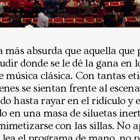
a más absurda que aquella que 
udir donde se le dé la gana en l
e música clásica. Con tantas eti
enes se sientan frente al escena
o hasta rayar en el ridículo y e
o en una masa de siluetas iner
imetizarse con las sillas. No a
 lea el programa de mano, no p