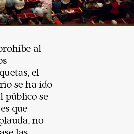
prohíbe al
os
quetas, el
rio se ha ido
l público se
tes que
plauda, no
ase las