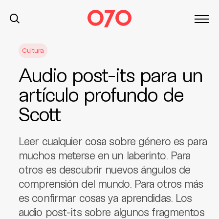
S
Cultura
k
i
Audio post-its para un
p
t
artículo profundo de
o
Scott
c
o
n
Leer cualquier cosa sobre género es para
t
muchos meterse en un laberinto. Para
e
otros es descubrir nuevos ángulos de
n
t
comprensión del mundo. Para otros más
es confirmar cosas ya aprendidas. Los
audio post-its sobre algunos fragmentos