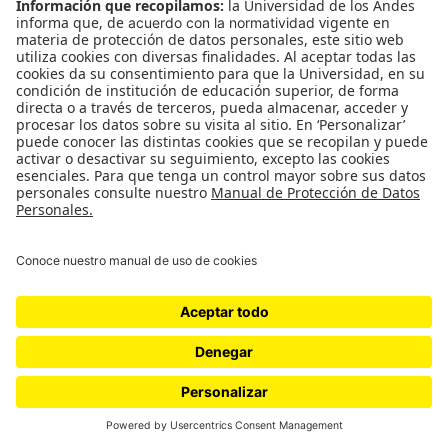
estudios sobre los periodos de construcción de la
identidad de género en los administradores
coloniales británicos en la India y sobre los
hindúes educados en Gran Bretaña que se
revelaron como dirigentes nacionalistas y
antiimperialistas.
La primera parte de mi definición de género
consta, pues, de esos cuatro elementos y ninguno
de ellos opera sin los demás. Sin embargo, ni
operan simultáneamente de forma que uno sea
simplemente el reflejo de los otros. De hecho, una
cuestión para la investigación histórica seria
conocer cuáles son las relaciones entre los cuatro
aspectos. El esquema que he propuesto del proceso
de construcción de las relaciones de género podría
usarse para discutir sobre clases, razas, etnicidad, o
por la misma razón, cualquier proceso social. Mi
intención era clarificar y especificar hasta qué