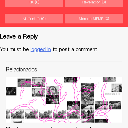
KK
(0)
Revelador
(0)
Ni fú ni fá
(0)
Merece MEME
(0)
Leave a Reply
You must be
logged in
to post a comment.
Relacionados