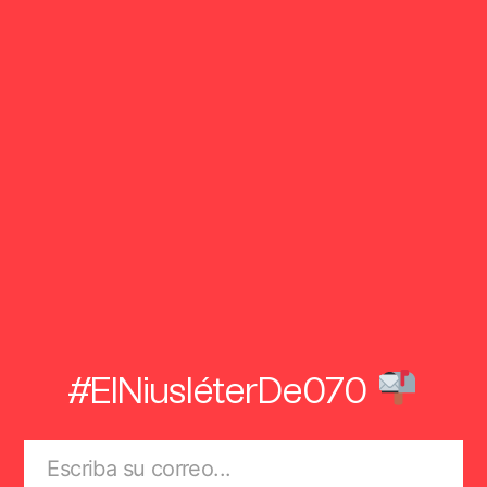
#ElNiusléterDe070