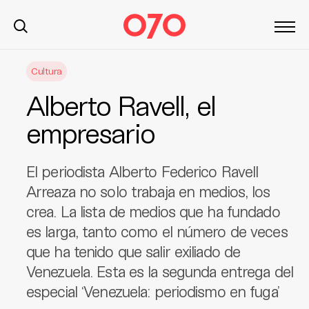
S
Cultura
k
i
Alberto Ravell, el
p
t
empresario
o
c
El periodista Alberto Federico Ravell
o
n
Arreaza no solo trabaja en medios, los
t
crea. La lista de medios que ha fundado
e
es larga, tanto como el número de veces
n
que ha tenido que salir exiliado de
t
Venezuela. Esta es la segunda entrega del
especial ‘Venezuela: periodismo en fuga’