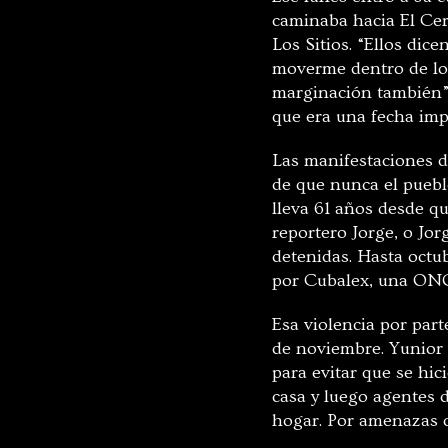
caminaba hacia El Cerr
Los Sitios. “Ellos dic
moverme dentro de lo 
marginación también”,
que era una fecha imp
Las manifestaciones de
de que nunca el puebl
lleva 61 años desde q
reportero Jorge, o Jo
detenidas. Hasta octu
por Cubalex, una ONG
Esa violencia por part
de noviembre. Yunior G
para evitar que se hic
casa y luego agentes d
hogar. Por amenazas c