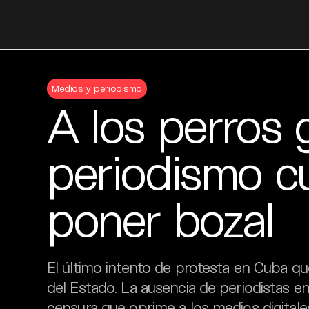
Skip
to
Medios y periodismo
content
A los perros 
periodismo c
poner bozal
El último intento de protesta en Cuba 
del Estado. La ausencia de periodistas en
censura que oprime a los medios digitale