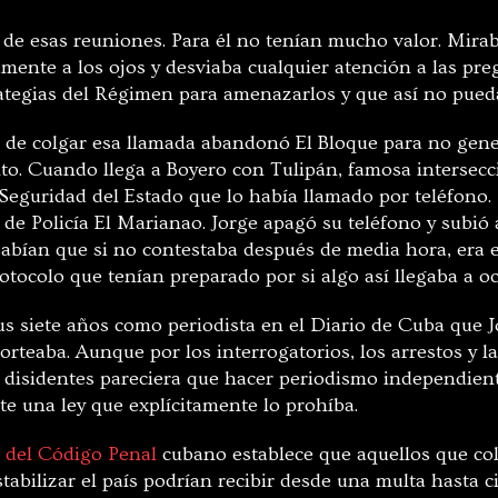
 de esas reuniones. Para él no tenían mucho valor. Mirab
mente a los ojos y desviaba cualquier atención a las pre
rategias del Régimen para amenazarlos y que así no pued
 de colgar esa llamada abandonó El Bloque para no gene
onto. Cuando llega a Boyero con Tulipán, famosa intersec
Seguridad del Estado que lo había llamado por teléfono. 
 de Policía El Marianao. Jorge apagó su teléfono y subió a
 sabían que si no contestaba después de media hora, era
otocolo que tenían preparado por si algo así llegaba a oc
sus siete años como periodista en el Diario de Cuba que 
orteaba. Aunque por los interrogatorios, los arrestos y 
s disidentes pareciera que hacer periodismo independie
iste una ley que explícitamente lo prohíba.
8 del Código Penal
cubano establece que aquellos que co
tabilizar el país podrían recibir desde una multa hasta c