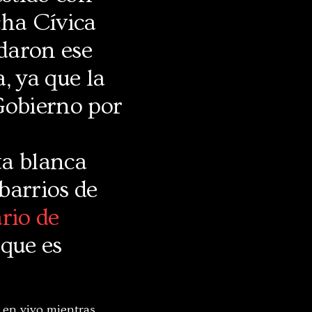
cha Cívica
daron ese
, ya que la
Gobierno por
ta blanca
 barrios de
rio de
 que es
 en vivo mientras