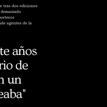
ue tras dos ediciones
s demasiado
porteros
nde agentes de la
ete años
rio de
n un
eaba"