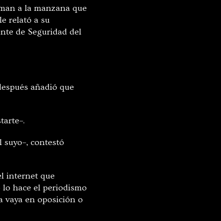
laman a la manzana que
e relató a su
ente de Seguridad del
 después añadió que
tarte–.
l suyo–, contestó
el internet que
o lo hace el periodismo
a vaya en oposición o