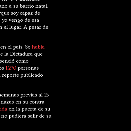
no a su barrio natal,
orque soy capaz de
e yo vengo de esa
 el lugar. A pesar de
en el país. Se
habla
e la Dictadura que
resenció como
nos
1.270
personas
 reporte publicado
 semanas previas al 15
menazas en su contra
ada
en la puerta de su
no pudiera salir de su
.