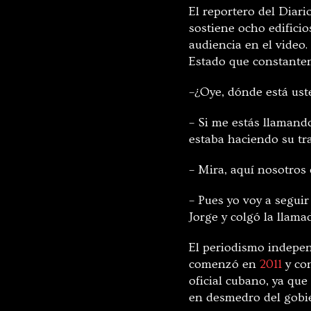
El reportero del Diar
sostiene ocho edificio
audiencia en el video
Estado que constante
–¿Oye, dónde está ust
– Si me estás llamand
estaba haciendo su tr
– Mira, aquí nosotros 
– Pues yo voy a seguir
Jorge y colgó la llama
El periodismo independ
comenzó en
2011
y con
oficial cubano, ya qu
en desmedro del gobie