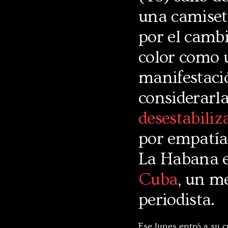
una camiseta
por el camb
color como u
manifestaci
considerarl
desestabiliz
por empatía,
La Habana e
Cuba
, un m
periodista.
Ese lunes entró a su 