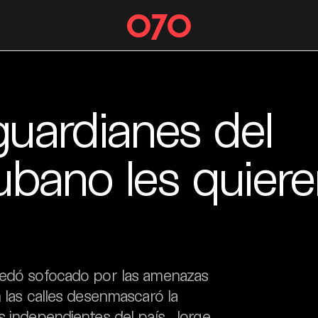
guardianes del
ubano les quiere
quedó sofocado por las amenazas
 las calles desenmascaró la
s independientes del país. Jorge