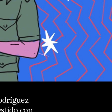
odríguez
estido con