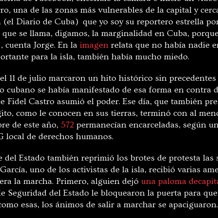
o, una de las zonas más vulnerables de la capital y cerca
en (el Diario de Cuba) que yo soy su reportero estrella p
que se llama, digamos, la marginalidad en Cuba, porqu
 cuenta Jorge. En la
imagen
relata que no había nadie en
ortante para la isla, también había mucho miedo.
l 11 de julio marcaron un hito histórico sin precedentes 
o cubano se había manifestado de esa forma en contra d
ue Fidel Castro asumió el poder. Ese día, que también p
rgito, como le conocen en sus tierras, terminó con al me
bre de este año,
572
permanecían encarceladas, según un
 local de derechos humanos.
e del Estado también reprimió los brotes de protesta las
arcía, uno de los activistas de la isla, recibió varias a
iera la marcha. Primero, alguien dejó
una paloma decapit
e Seguridad del Estado le bloquearon la puerta para que 
omo esas, los ánimos de salir a marchar se apaciguaron