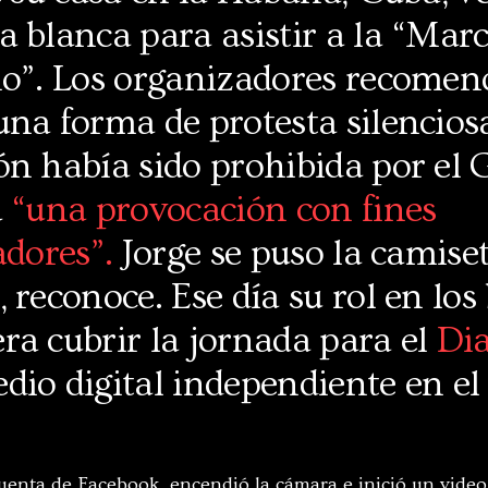
 blanca para asistir a la “Mar
io”. Los organizadores recomen
na forma de protesta silenciosa
ón había sido prohibida por el 
a
“una provocación con fines
adores”.
Jorge se puso la camise
 reconoce. Ese día su rol en los
ra cubrir la jornada para el
Dia
edio digital independiente en el
cuenta de Facebook, encendió la cámara e inició un video