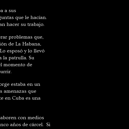
a a sus
guntas que le hacían.
an hacer su trabajo.
rar problemas que,
ción de La Habana,
Lo esposó y lo llevó
 la patrulla. Su
 el momento de
urrir.
Jorge estaba en un
las amenazas que
nte en Cuba es una
laboren con medios
inco años de cárcel. Si