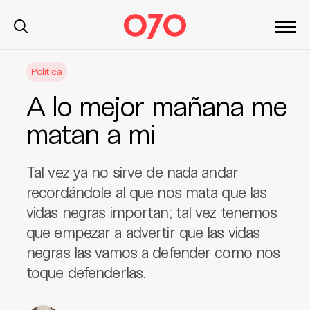
S
Política
k
i
A lo mejor mañana me
p
t
matan a mi
o
c
Tal vez ya no sirve de nada andar
o
n
recordándole al que nos mata que las
t
vidas negras importan; tal vez tenemos
e
que empezar a advertir que las vidas
n
negras las vamos a defender como nos
t
toque defenderlas.