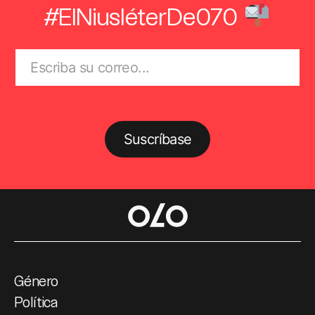
#ElNiusléterDe070
Suscríbase
Género
Política