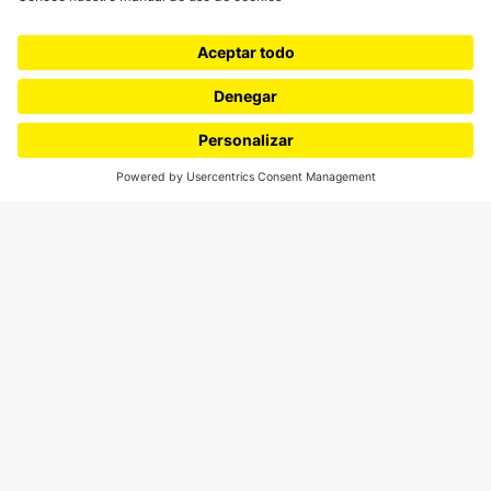
¿Quieres escribir en 070?
CONTÁCTANOS
cerosetenta@uniandes.edu.co
BOGOTÁ, COLOMBIA
NEWSLETTER
Suscríbase