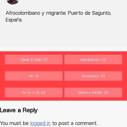
Afrocolombiano y migrante. Puerto de Sagunto,
España.
Ojalá lo lean
(7)
Maravilloso
(0)
KK
(1)
Revelador
(0)
Ni fú ni fá
(0)
Merece MEME
(0)
Leave a Reply
You must be
logged in
to post a comment.