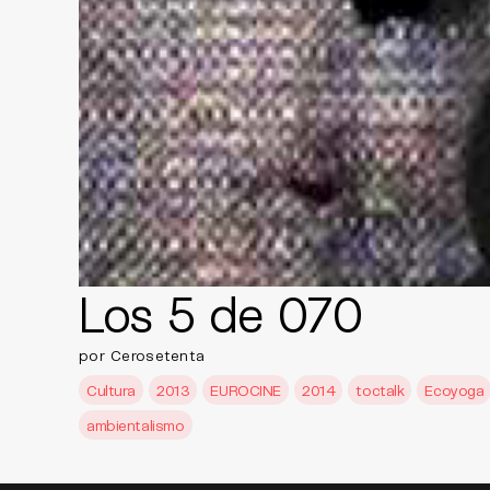
Los 5 de 070
por Cerosetenta
Cultura
2013
EUROCINE
2014
toctalk
Ecoyoga
ambientalismo