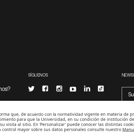
SÍGUENOS
NEWS
mos?
¿Quieres escribir en 070?
eciales
0
CONTÁCTANOS
cerosetenta@uniandes.edu.co