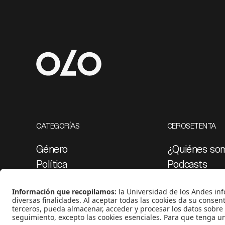
CATEGORÍAS
CEROSETENTA
Género
¿Quiénes so
Política
Podcasts
Cultura
Ediciones esp
Medio ambiente
Proyectos 07
Medios y periodismo
Ciudad