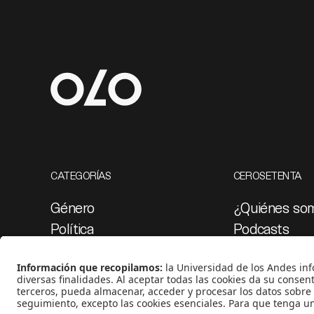
CATEGORÍAS
CEROSETENTA
Género
¿Quiénes so
Política
Podcasts
Cultura
Ediciones esp
Medio ambiente
Proyectos 07
Medios y periodismo
Ciudad