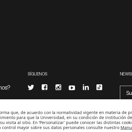
SÍGUENOS
NEWS
mos?
¿Quieres escribir en 070?
eciales
0
CONTÁCTANOS
cerosetenta@uniandes.edu.co