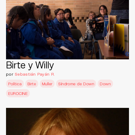
Birte y Willy
por
Sebastián Payán R.
Política
Birte
Muller
Síndrome de Down
Down
EUROCINE