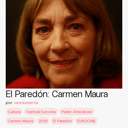
El Paredón: Carmen Maura
por
cerosetenta
Cultura
Festival Eurocine
Pedro Almodovar
Carmen Maura
2016
El Paredón
EUROCINE