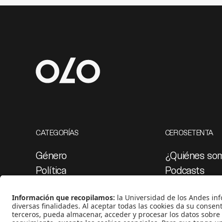
CATEGORÍAS
CEROSETENTA
Género
¿Quiénes so
Política
Podcasts
Cultura
Ediciones esp
Medio ambiente
Proyectos 07
Medios y periodismo