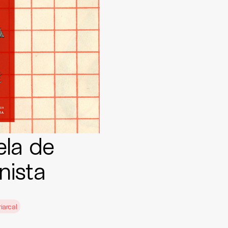
ela de
nista
iarcal