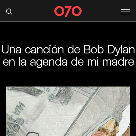
Una canción de Bob Dylan
S
k
en la agenda de mi madre
i
p
t
o
c
o
n
t
e
n
t