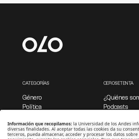
CATEGORÍAS
CEROSETENTA
Género
¿Quiénes so
Política
Podcasts
Cultura
Ediciones esp
Medio ambiente
Proyectos 07
Medios y periodismo