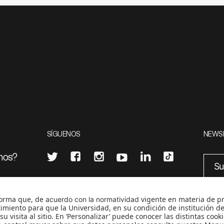
SÍGUENOS
NEWS
mos?
¿Quieres escribir en 070?
eciales
0
CONTÁCTANOS
cerosetenta@uniandes.edu.co