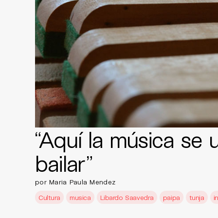
“Aquí la música se 
bailar”
por Maria Paula Mendez
Cultura
musica
Libardo Saavedra
paipa
tunja
i