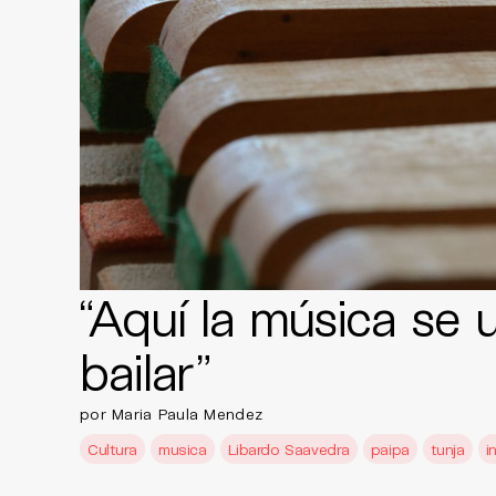
“Aquí la música se 
bailar”
por Maria Paula Mendez
Cultura
musica
Libardo Saavedra
paipa
tunja
i