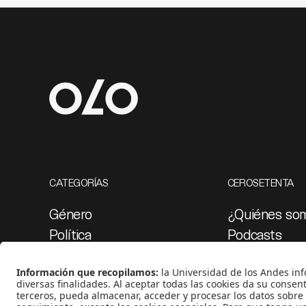
CATEGORÍAS
CEROSETENTA
Género
¿Quiénes so
Política
Podcasts
Cultura
Ediciones esp
Medio ambiente
Proyectos 07
Medios y periodismo