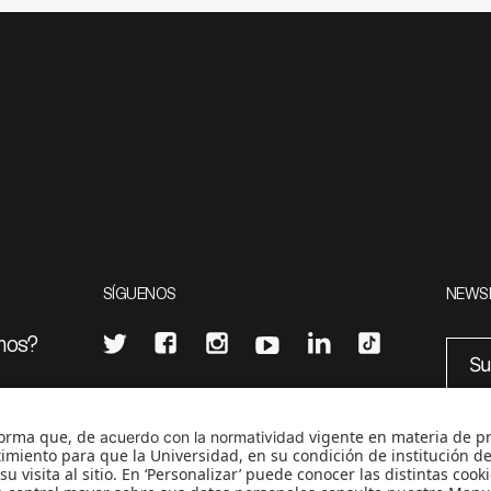
SÍGUENOS
NEWS
mos?
¿Quieres escribir en 070?
eciales
0
CONTÁCTANOS
cerosetenta@uniandes.edu.co