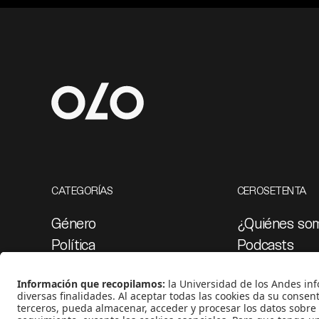
CATEGORÍAS
CEROSETENTA
Género
¿Quiénes so
Política
Podcasts
Cultura
Ediciones esp
Medio ambiente
Proyectos 07
Medios y periodismo