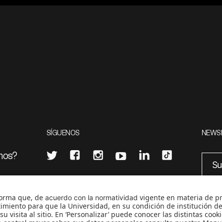
SÍGUENOS
NEWS
mos?
¿Quieres escribir en 070?
eciales
0
CONTÁCTANOS
cerosetenta@uniandes.edu.co