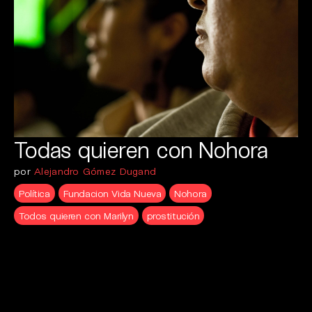
Todas quieren con Nohora
por
Alejandro Gómez Dugand
Política
Fundacion Vida Nueva
Nohora
Todos quieren con Marilyn
prostitución