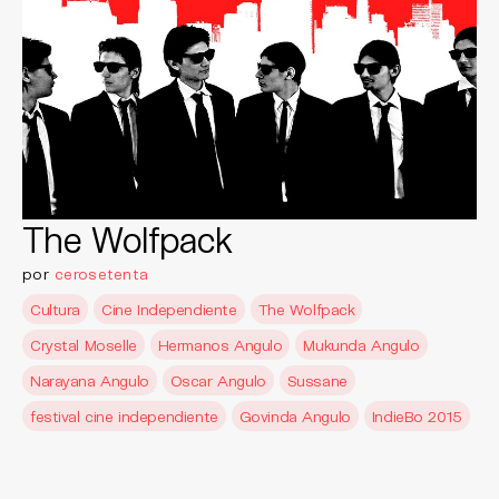
The Wolfpack
por
cerosetenta
Cultura
Cine Independiente
The Wolfpack
Crystal Moselle
Hermanos Angulo
Mukunda Angulo
Narayana Angulo
Oscar Angulo
Sussane
festival cine independiente
Govinda Angulo
IndieBo 2015