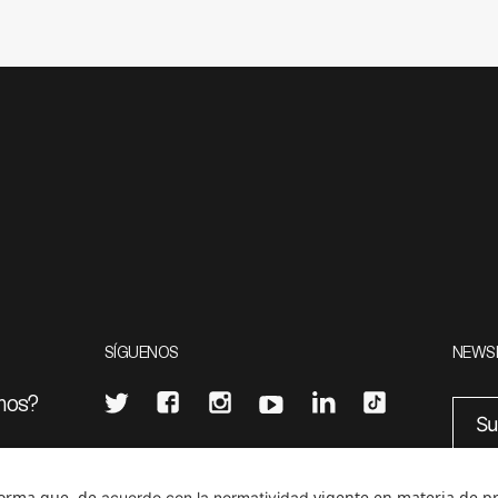
SÍGUENOS
NEWS
mos?
¿Quieres escribir en 070?
eciales