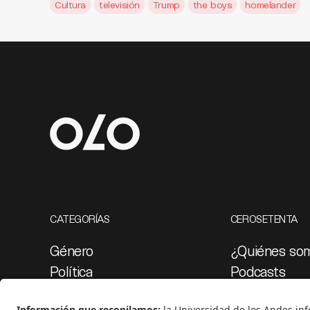
Cultura
televisión
Trump
the boys
homelander
CATEGORÍAS
CEROSETENTA
Género
¿Quiénes so
Política
Podcasts
Cultura
Ediciones esp