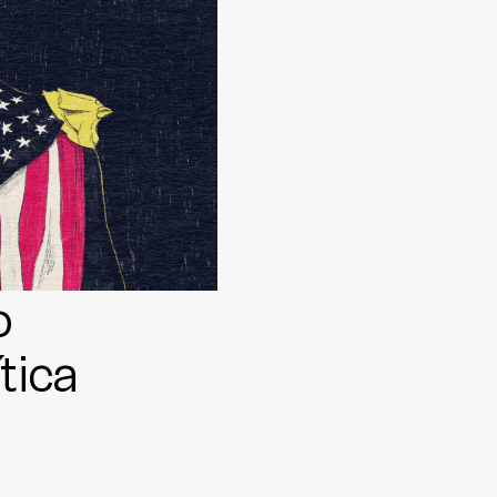
o
tica