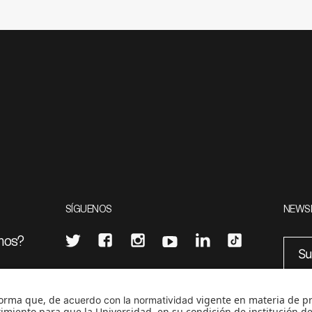
SÍGUENOS
NEWS
mos?
¿Quieres escribir en 070?
eciales
0
CONTÁCTANOS