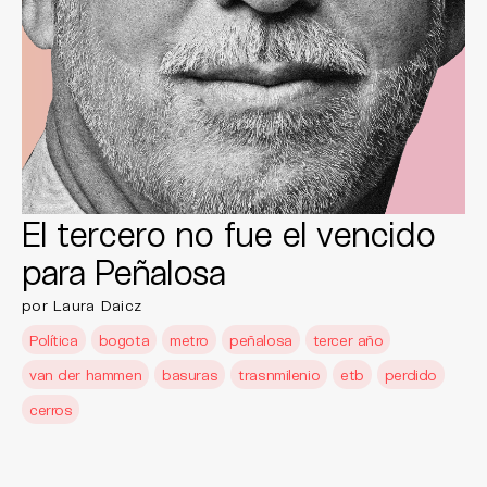
El tercero no fue el vencido
para Peñalosa
por Laura Daicz
Política
bogota
metro
peñalosa
tercer año
van der hammen
basuras
trasnmilenio
etb
perdido
cerros