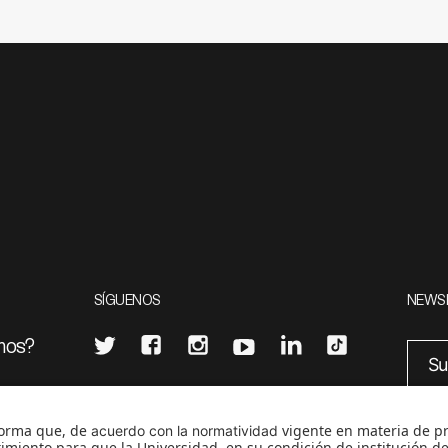
SÍGUENOS
NEWS
mos?
¿Quieres escribir en 070?
eciales
0
CONTÁCTANOS