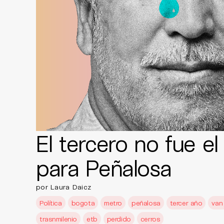
El tercero no fue el
para Peñalosa
por Laura Daicz
Política
bogota
metro
peñalosa
tercer año
van
trasnmilenio
etb
perdido
cerros