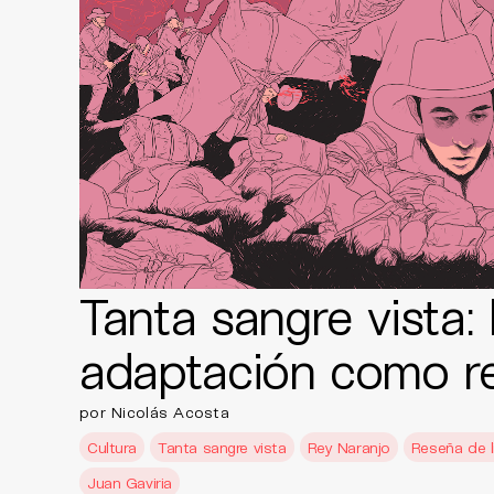
Tanta sangre vista: 
adaptación como r
por Nicolás Acosta
Cultura
Tanta sangre vista
Rey Naranjo
Reseña de l
Juan Gaviria