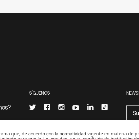
SÍGUENOS
NEWS
mos?
¿Quieres escribir en 070?
eciales
0
CONTÁCTANOS