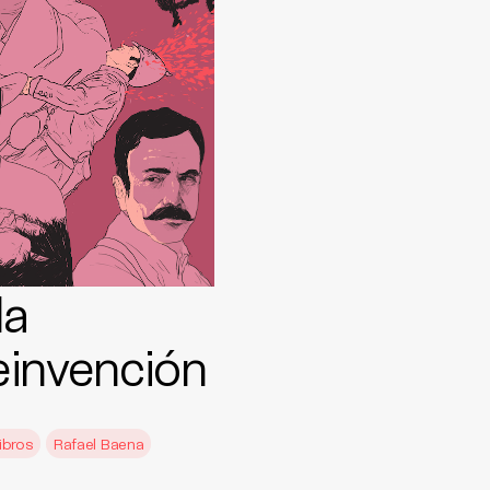
la
einvención
ibros
Rafael Baena