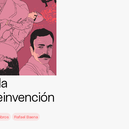
la
einvención
ibros
Rafael Baena