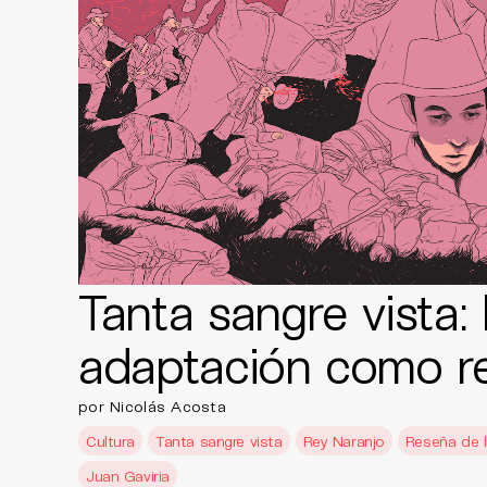
Tanta sangre vista: 
adaptación como r
por Nicolás Acosta
Cultura
Tanta sangre vista
Rey Naranjo
Reseña de l
Juan Gaviria