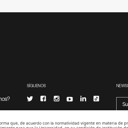
SÍGUENOS
NEWS
mos?
¿Quieres escribir en 070?
eciales
0
CONTÁCTANOS