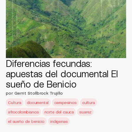
Diferencias fecundas:
apuestas del documental El
sueño de Benicio
por Gerrit Stollbrock Trujillo
Cultura
documental
campesinos
cultura
afrocolombianos
norte del cauca
suarez
el sueño de benicio
indigenas