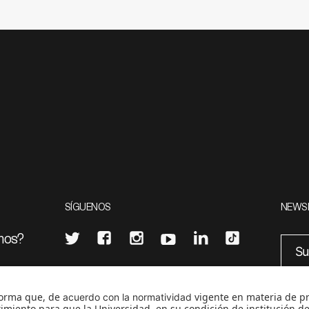
SÍGUENOS
NEWS
mos?
¿Quieres escribir en 070?
eciales
0
CONTÁCTANOS