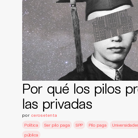
Por qué los pilos pr
las privadas
por
cerosetenta
Política
Ser pilo paga
SPP
Pilo paga
Universidade
pública