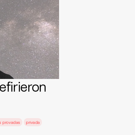
efirieron
s provadas
privada