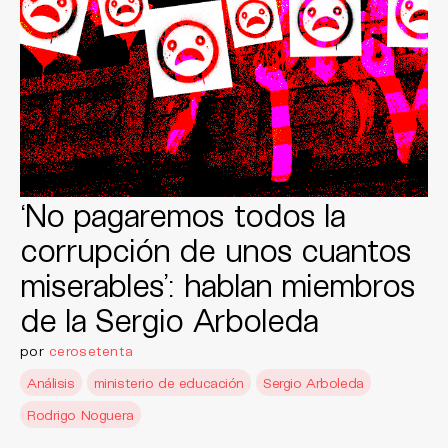
‘No pagaremos todos la
corrupción de unos cuantos
miserables’: hablan miembros
de la Sergio Arboleda
por
cerosetenta
Análisis
ministerio de educación
Sergio Arboleda
Rodrigo Noguera