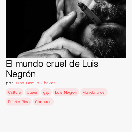
El mundo cruel de Luis
Negrón
por
Juan Camilo Chaves
Cultura
queer
gay
Luis Negrón
Mundo cruel
Puerto Rico
Santurce