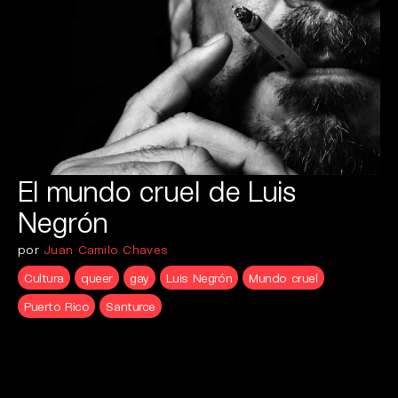
El mundo cruel de Luis
Negrón
por
Juan Camilo Chaves
Cultura
queer
gay
Luis Negrón
Mundo cruel
Puerto Rico
Santurce