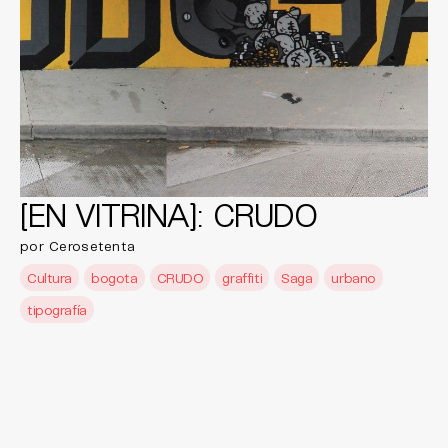
[EN VITRINA]: CRUDO
por Cerosetenta
Cultura
bogota
CRUDO
graffiti
Saga
urbano
tipografía