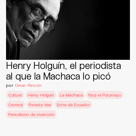
Henry Holguín, el periodista
al que la Machaca lo picó
por
Omar Rincón
Cultura
Henry Holguín
La Machaca
Nazi el Putumayo
Cromos
Revista Vea
Extra de Ecuador
Periodismo de Invención