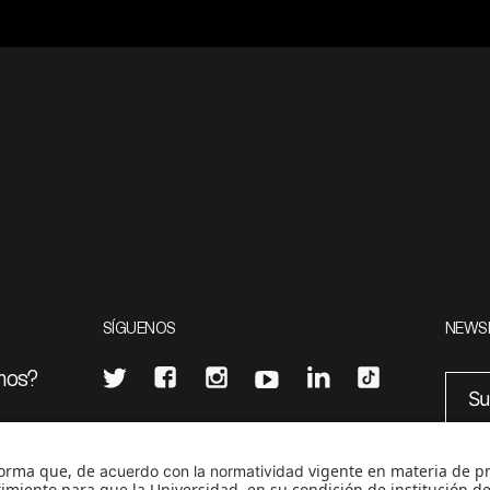
SÍGUENOS
NEWS
mos?
¿Quieres escribir en 070?
eciales
0
CONTÁCTANOS