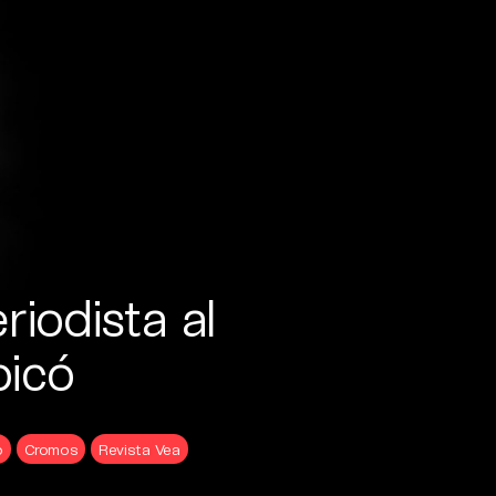
riodista al
picó
o
Cromos
Revista Vea