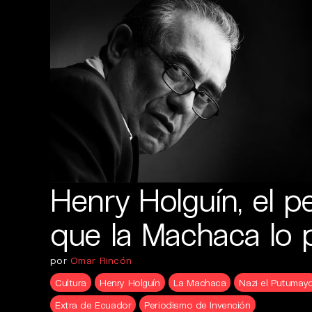
Henry Holguín, el pe
que la Machaca lo 
por
Omar Rincón
Cultura
Henry Holguín
La Machaca
Nazi el Putumay
Extra de Ecuador
Periodismo de Invención