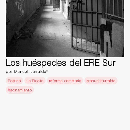
Los huéspedes del ERE Sur
por Manuel Iturralde*
Política
La Picota
reforma carcelaria
Manuel Iturralde
hacinamiento