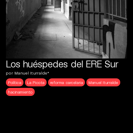
Los huéspedes del ERE Sur
por Manuel Iturralde*
Política
La Picota
reforma carcelaria
Manuel Iturralde
hacinamiento