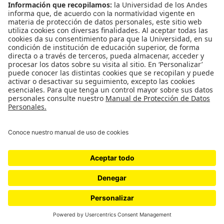
CONTÁCTANOS
cerosetenta@uniandes.edu.co
BOGOTÁ, COLOMBIA
NEWSLETTER
Suscríbase