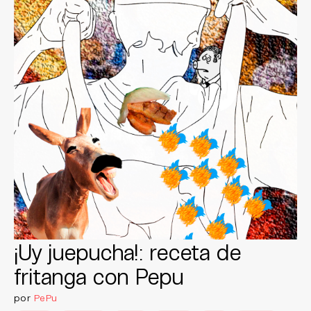
¡Uy juepucha!: receta de
fritanga con Pepu
por
PePu