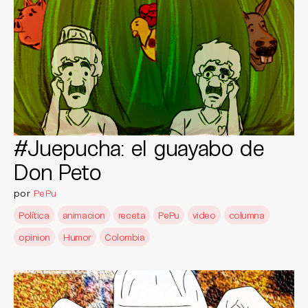
#Juepucha: el guayabo de
Don Peto
por
PePu
Política
animacion
receta
PePu
video
columna
opinion
Humor
Colombia