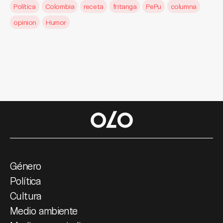
Política
Colombia
receta
fritanga
PePu
columna
opinion
Humor
Género
Política
Cultura
Medio ambiente