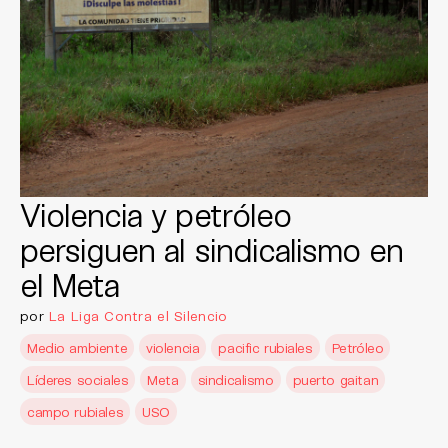
Violencia y petróleo
persiguen al sindicalismo en
el Meta
por
La Liga Contra el Silencio
Medio ambiente
violencia
pacific rubiales
Petróleo
Líderes sociales
Meta
sindicalismo
puerto gaitan
campo rubiales
USO