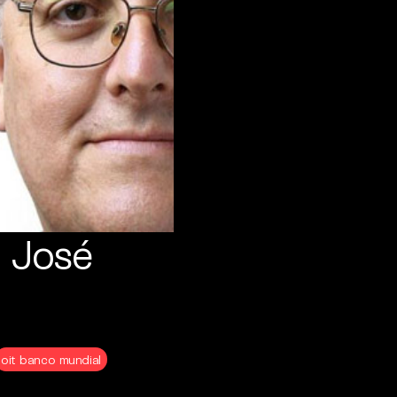
e José
oit banco mundial