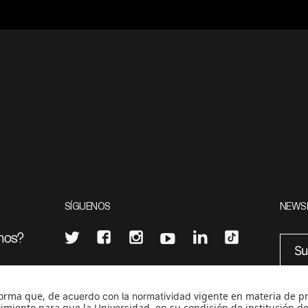
SÍGUENOS
NEWS
mos?
¿Quieres escribir en 070?
eciales
0
CONTÁCTANOS