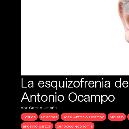
La esquizofrenia d
Antonio Ocampo
por Camilo Umaña
Política
uniandes
José Antonio Ocampo
Ministro
angelino garzon
periodico economía