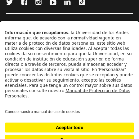
¿Quieres escribir en 070?
CONTÁCTANOS
cerosetenta@uniandes.edu.co
BOGOTÁ, COLOMBIA
NEWSLETTER
Suscríbase