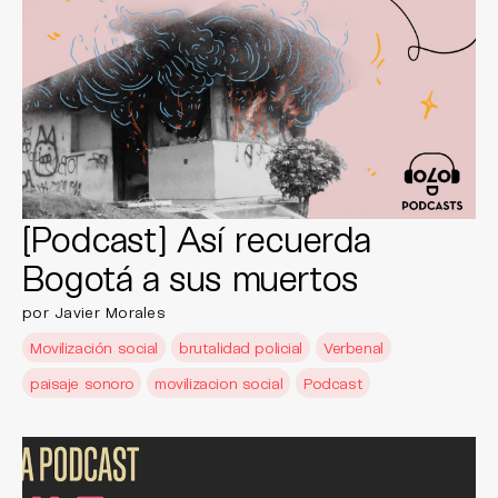
[Podcast] Así recuerda
Bogotá a sus muertos
por Javier Morales
Movilización social
brutalidad policial
Verbenal
paisaje sonoro
movilizacion social
Podcast