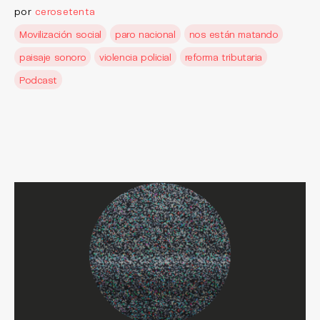
por
cerosetenta
Movilización social
paro nacional
nos están matando
paisaje sonoro
violencia policial
reforma tributaria
Podcast