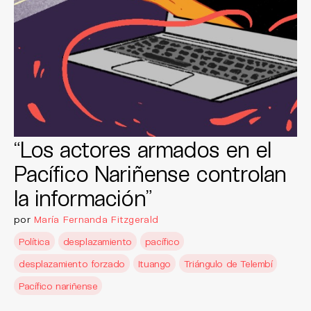
“Los actores armados en el
Pacífico Nariñense controlan
la información”
por
María Fernanda Fitzgerald
Política
desplazamiento
pacífico
desplazamiento forzado
Ituango
Triángulo de Telembí
Pacífico nariñense