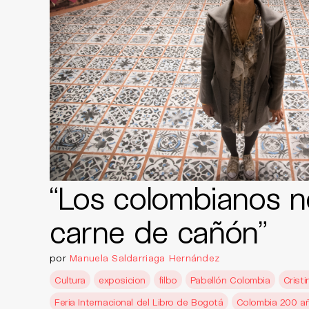
“Los colombianos n
carne de cañón”
por
Manuela Saldarriaga Hernández
Cultura
exposicion
filbo
Pabellón Colombia
Cristi
Feria Internacional del Libro de Bogotá
Colombia 200 a