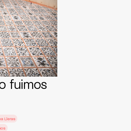
o fuimos
na Lleras
ños