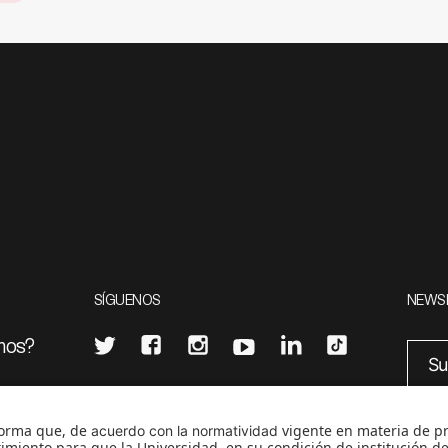
SÍGUENOS
NEWS
mos?
¿Quieres escribir en 070?
eciales
0
CONTÁCTANOS