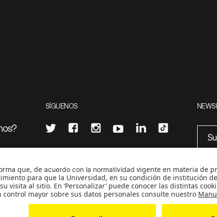
SÍGUENOS
NEWS
mos?
¿Quieres escribir en 070?
eciales
0
CONTÁCTANOS
cerosetenta@uniandes.edu.co
BOGOTÁ, COLOMBIA