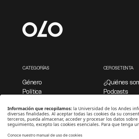
CATEGORÍAS
CEROSETENTA
Género
¿Quiénes so
Política
Podcasts
Cultura
Ediciones esp
Medio ambiente
Proyectos 07
Medios y periodismo
Ciudad
Movilización social