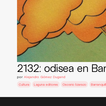
2132: odisea en Bar
por
Alejandro Gómez Dugand
Cultura
Laguna editores
Ososrio lizarazo
Barranquil