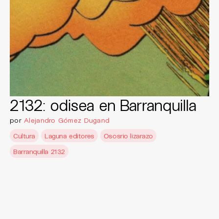
2132: odisea en Barranquilla
por
Alejandro Gómez Dugand
Cultura
Laguna editores
Ososrio lizarazo
Barranquilla 2132