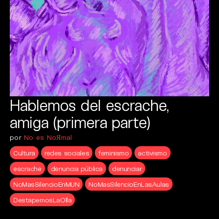
Hablemos del escrache,
amiga (primera parte)
por
No es NoЯmal
Cultura
redes sociales
feminismo
activismo
escrache
denuncia pública
denunciar
NoMasSilencioEnMUN
NoMasSilencioEnLasAulas
DestapemosLaOlla